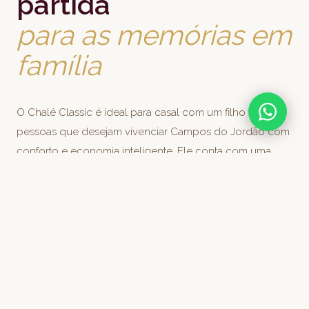
partida
para as memórias em
família
O Chalé Classic é ideal para casal com um filho ou 3
pessoas que desejam vivenciar Campos do Jordão com
conforto e economia inteligente. Ele conta com uma
cama de casal queen size e mais uma cama de solteiro,
banheira dupla e lareira garantindo a verdadeira
atmosfera acolhedora das montanhas.
Detalhes da Acomodação